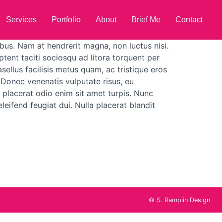
Services
Portfolio
About
Brief Me
Contact
bus. Nam at hendrerit magna, non luctus nisi.
tent taciti sociosqu ad litora torquent per
sellus facilisis metus quam, ac tristique eros
. Donec venenatis vulputate risus, eu
 placerat odio enim sit amet turpis. Nunc
leifend feugiat dui. Nulla placerat blandit
© S. Ramplin Design